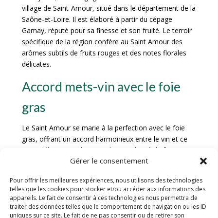
village de Saint-Amour, situé dans le département de la
Saône-et-Loire. Il est élaboré à partir du cépage
Gamay, réputé pour sa finesse et son fruité. Le terroir
spécifique de la région confère au Saint Amour des
arômes subtils de fruits rouges et des notes florales
délicates.
Accord mets-vin avec le foie
gras
Le Saint Amour se marie à la perfection avec le foie
gras, offrant un accord harmonieux entre le vin et ce
mets délicat. La richesse et la complexité du foie gras
Gérer le consentement
s’harmonisent avec la finesse et la structure du vin,
créant une expérience gustative inoubliable. Les
Pour offrir les meilleures expériences, nous utilisons des technologies
arômes fruités du Saint Amour viennent sublimer la
telles que les cookies pour stocker et/ou accéder aux informations des
texture onctueuse du foie gras, tandis que sa légère
appareils. Le fait de consentir à ces technologies nous permettra de
acidité équilibre la richesse du plat.
traiter des données telles que le comportement de navigation ou les ID
uniques sur ce site. Le fait de ne pas consentir ou de retirer son