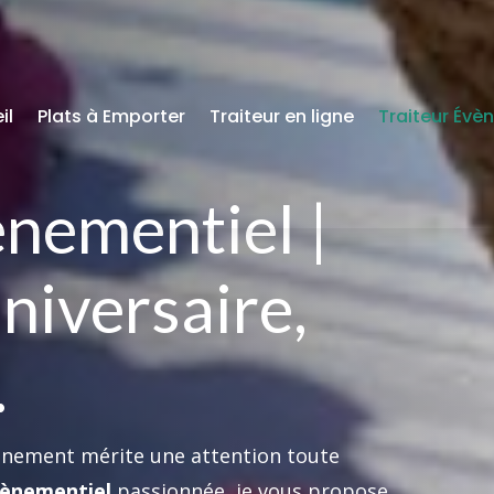
il
Plats à Emporter
Traiteur en ligne
Traiteur Évè
ènementiel |
niversaire,
…
énement mérite une attention toute
vènementiel
passionnée, je vous propose