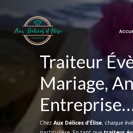
Accue
Traiteur Év
Mariage, An
Entreprise
Chez
Aux Délices d’Élise
, chaque év
particulière. En tant que
traiteur é