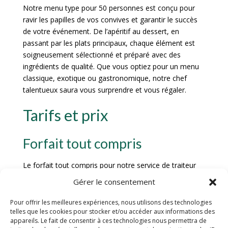
Notre menu type pour 50 personnes est conçu pour
ravir les papilles de vos convives et garantir le succès
de votre événement. De l’apéritif au dessert, en
passant par les plats principaux, chaque élément est
soigneusement sélectionné et préparé avec des
ingrédients de qualité. Que vous optiez pour un menu
classique, exotique ou gastronomique, notre chef
talentueux saura vous surprendre et vous régaler.
Tarifs et prix
Forfait tout compris
Le forfait tout compris pour notre service de traiteur
pour 50 personnes à Coligny comprend une sélection
Gérer le consentement
exquise de plats préparés avec des ingrédients frais et
de qualité. Chaque menu est soigneusement élaboré
Pour offrir les meilleures expériences, nous utilisons des technologies
telles que les cookies pour stocker et/ou accéder aux informations des
pour satisfaire les papilles de vos convives et créer une
appareils. Le fait de consentir à ces technologies nous permettra de
expérience culinaire inoubliable. De l’apéritif au dessert,