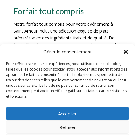
Forfait tout compris
Notre forfait tout compris pour votre événement à
Saint Amour inclut une sélection exquise de plats
préparés avec des ingrédients frais et de qualité. De
l’apéritif au dessert, chaque mets est soigneusement
Gérer le consentement
élaboré pour ravir les papilles de vos convives. Notre
équipe de chefs talentueux met tout en œuvre pour
Pour offrir les meilleures expériences, nous utilisons des technologies
vous offrir une expérience culinaire inoubliable.
telles que les cookies pour stocker et/ou accéder aux informations des
appareils. Le fait de consentir à ces technologies nous permettra de
Options supplémentaires
traiter des données telles que le comportement de navigation ou les ID
uniques sur ce site. Le fait de ne pas consentir ou de retirer son
consentement peut avoir un effet négatif sur certaines caractéristiques
Pour rendre votre événement encore plus spécial,
et fonctions.
nous proposons diverses options supplémentaires qui
peuvent être ajoutées à votre menu. Que vous
souhaitiez un cocktail sur mesure, des animations
Accepter
culinaires interactives ou des desserts personnalisés,
Refuser
nous sommes là pour répondre à vos besoins et
surpasser vos attentes. Laissez-nous savoir vos