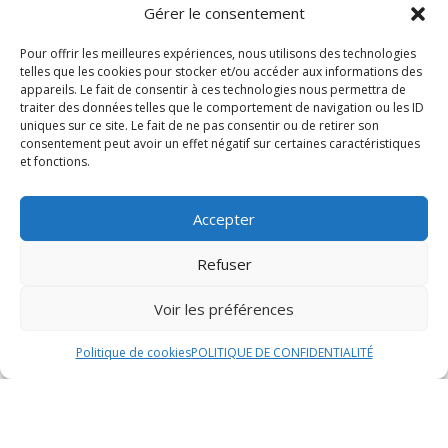
Pour les entrées, notre service de traiteur à Louhans
Gérer le consentement
propose une variété de choix exquis pour satisfaire les
palais les plus exigeants. Vous pourrez déguster des
Pour offrir les meilleures expériences, nous utilisons des technologies
telles que les cookies pour stocker et/ou accéder aux informations des
entrées froides telles que des assortiments de
appareils. Le fait de consentir à ces technologies nous permettra de
charcuterie fine, des salades gourmandes ou des
traiter des données telles que le comportement de navigation ou les ID
verrines originales. Si vous préférez des entrées
uniques sur ce site. Le fait de ne pas consentir ou de retirer son
consentement peut avoir un effet négatif sur certaines caractéristiques
chaudes, nous vous proposons des mini-quiches, des
et fonctions.
feuilletés aux saveurs variées ou des soupes maison.
Plats principaux
Accepter
Nos plats principaux sont préparés avec soin et
Refuser
passion pour offrir à vos convives une expérience
culinaire inoubliable. Vous aurez le choix entre des plats
Voir les préférences
de viande savoureux comme un filet de bœuf en
croûte, des cuisses de canard confites ou des
Politique de cookies
POLITIQUE DE CONFIDENTIALITÉ
brochettes de poulet mariné. Pour les amateurs de
poissons, nous proposons des pavés de saumon grillé,
des gambas flambées ou des papillotes de poisson
aux légumes de saison.