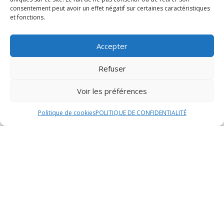
buffet élégant, ainsi que le service par notre équipe de
consentement peut avoir un effet négatif sur certaines caractéristiques
professionnels attentionnés. Nous veillons à ce que
et fonctions.
chaque détail soit pris en compte pour que votre
événement soit une réussite totale.
Accepter
Options supplémentaires
Refuser
Pour compléter votre expérience culinaire et
Voir les préférences
personnaliser davantage votre événement, nous
proposons une gamme d’options supplémentaires
Politique de cookies
POLITIQUE DE CONFIDENTIALITÉ
pour satisfaire tous les goûts et toutes les exigences.
Parmi ces options, vous pourrez choisir des amuse-
bouches raffinés, des desserts gourmands, des
boissons assorties, ou encore des animations
culinaires pour divertir vos convives.
Nos options supplémentaires sont conçues pour
répondre à vos besoins spécifiques et pour ajouter une
touche d’originalité à votre réception. Que vous
souhaitiez surprendre vos invités avec des mets