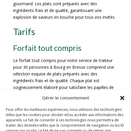
gourmand. Les plats sont préparés avec des
ingrédients frais et de qualité, garantissant une
explosion de saveurs en bouche pour tous vos invités.
Tarifs
Forfait tout compris
Le forfait tout compris pour notre service de traiteur
pour 30 personnes à Bourg en Bresse comprend une
sélection exquise de plats préparés avec des
ingrédients frais et de qualité. Chaque plat est
soigneusement élaboré pour satisfaire les papilles de
vos convives et créer une expérience culinaire
Gérer le consentement
inoubliable.
Pour offrir les meilleures expériences, nous utilisons des technologies
En optant pour notre forfait tout compris, vous
telles que les cookies pour stocker et/ou accéder aux informations des
bénéficierez d’un service complet incluant la
appareils. Le fait de consentir à ces technologies nous permettra de
préparation des plats, la présentation des mets sur un
traiter des données telles que le comportement de navigation ou les ID
uniques sur ce site. Le fait de ne pas consentir ou de retirer son