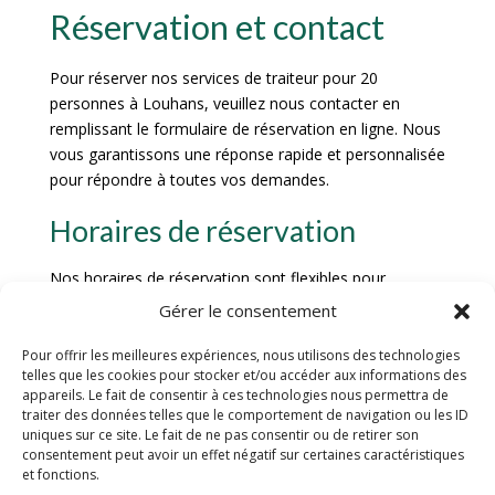
Réservation et contact
Pour réserver nos services de traiteur pour 20
personnes à Louhans, veuillez nous contacter en
remplissant le formulaire de réservation en ligne. Nous
vous garantissons une réponse rapide et personnalisée
pour répondre à toutes vos demandes.
Horaires de réservation
Nos horaires de réservation sont flexibles pour
s’adapter au mieux à vos besoins. Que ce soit pour un
Gérer le consentement
déjeuner d’affaires, un cocktail dinatoire ou un repas de
famille, nous sommes disponibles pour vous offrir un
Pour offrir les meilleures expériences, nous utilisons des technologies
telles que les cookies pour stocker et/ou accéder aux informations des
service sur mesure.
appareils. Le fait de consentir à ces technologies nous permettra de
traiter des données telles que le comportement de navigation ou les ID
Modalités de paiement
uniques sur ce site. Le fait de ne pas consentir ou de retirer son
consentement peut avoir un effet négatif sur certaines caractéristiques
et fonctions.
Pour confirmer votre réservation, un acompte vous