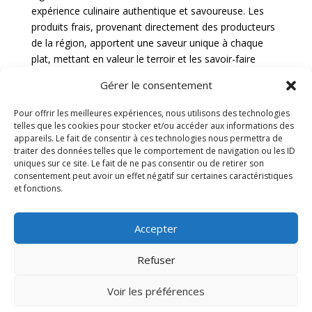
expérience culinaire authentique et savoureuse. Les
produits frais, provenant directement des producteurs
de la région, apportent une saveur unique à chaque
plat, mettant en valeur le terroir et les savoir-faire
locaux.
Gérer le consentement
Connaissance des
Pour offrir les meilleures expériences, nous utilisons des technologies
telles que les cookies pour stocker et/ou accéder aux informations des
fournisseurs locaux
appareils. Le fait de consentir à ces technologies nous permettra de
traiter des données telles que le comportement de navigation ou les ID
uniques sur ce site. Le fait de ne pas consentir ou de retirer son
Un traiteur local possède une connaissance
consentement peut avoir un effet négatif sur certaines caractéristiques
approfondie des fournisseurs de la région, ce qui lui
et fonctions.
permet de sélectionner les meilleurs produits pour
votre événement. En entretenant des relations
Accepter
privilégiées avec les producteurs locaux, le traiteur peut
garantir la qualité et la fraîcheur des ingrédients utilisés
Refuser
dans la préparation des plats. Cette proximité avec les
fournisseurs assure une traçabilité des produits et
Voir les préférences
contribue à soutenir l’économie locale.