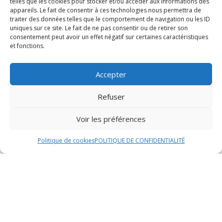
telles que les cookies pour stocker et/ou accéder aux informations des
ingrédients frais et de qualité pour une expérience
appareils. Le fait de consentir à ces technologies nous permettra de
traiter des données telles que le comportement de navigation ou les ID
gustative inoubliable.
uniques sur ce site. Le fait de ne pas consentir ou de retirer son
consentement peut avoir un effet négatif sur certaines caractéristiques
Décoration de table
et fonctions.
La décoration de table est un élément essentiel pour
Accepter
créer une ambiance élégante et harmonieuse lors de
votre mariage. Notre équipe de décorateurs
Refuser
professionnels vous propose une large gamme
d’options de décoration pour personnaliser votre table
Voir les préférences
selon vos préférences et le thème de votre
événement. Des centres de table aux chemins de table
Politique de cookies
POLITIQUE DE CONFIDENTIALITÉ
en passant par la vaisselle et les accessoires
décoratifs, chaque détail est soigneusement pensé
pour sublimer votre réception.
Animations culinaires
Pour apporter une touche d’originalité et d’interaction à