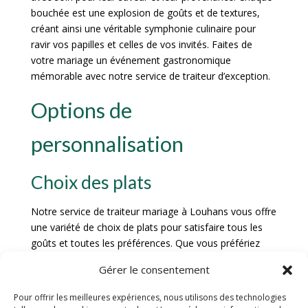
bouchée est une explosion de goûts et de textures,
créant ainsi une véritable symphonie culinaire pour
ravir vos papilles et celles de vos invités. Faites de
votre mariage un événement gastronomique
mémorable avec notre service de traiteur d’exception.
Options de
personnalisation
Choix des plats
Notre service de traiteur mariage à Louhans vous offre
une variété de choix de plats pour satisfaire tous les
goûts et toutes les préférences. Que vous préfériez
une cuisine traditionnelle, exotique ou végétarienne,
Gérer le consentement
notre équipe culinaire saura créer un menu sur mesure
qui ravira vos convives. Des entrées raffinées aux
Pour offrir les meilleures expériences, nous utilisons des technologies
desserts gourmands, chaque plat est préparé avec des