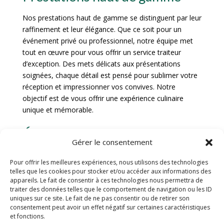
Nos prestations haut de gamme se distinguent par leur
raffinement et leur élégance. Que ce soit pour un
événement privé ou professionnel, notre équipe met
tout en œuvre pour vous offrir un service traiteur
d’exception. Des mets délicats aux présentations
soignées, chaque détail est pensé pour sublimer votre
réception et impressionner vos convives. Notre
objectif est de vous offrir une expérience culinaire
unique et mémorable.
Événements privés et
Gérer le consentement
professionnels
Pour offrir les meilleures expériences, nous utilisons des technologies
telles que les cookies pour stocker et/ou accéder aux informations des
appareils. Le fait de consentir à ces technologies nous permettra de
Mariages
traiter des données telles que le comportement de navigation ou les ID
uniques sur ce site. Le fait de ne pas consentir ou de retirer son
consentement peut avoir un effet négatif sur certaines caractéristiques
Pour célébrer le plus beau jour de votre vie, notre
et fonctions.
service traiteur luxe à Louhans met à votre disposition