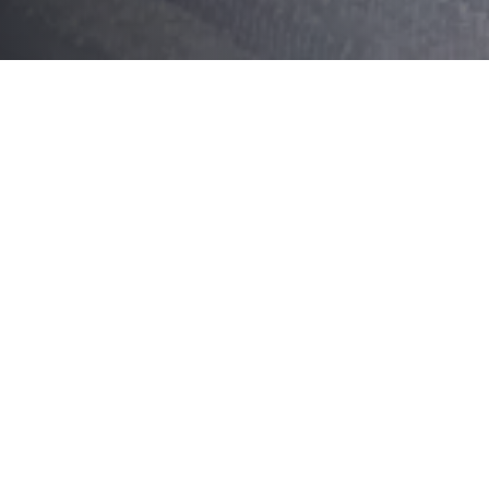
Sommaire
Présentation du traiteur autour de moi – Lou
Services proposés par le traiteur
Produits de l’épicerie fine
Localisation et contact
Présentation du traiteu
Historique de l’entreprise
Le traiteur autour de moi – Louhans a été fondé