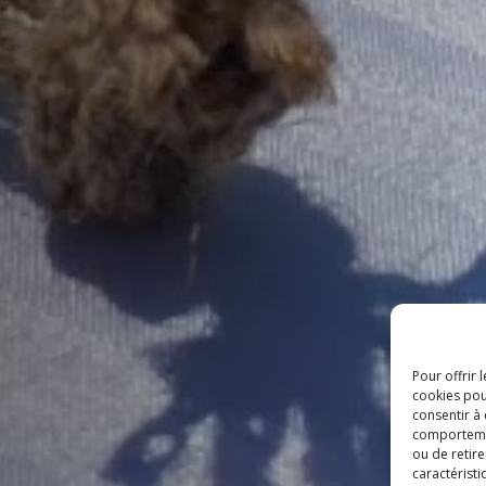
Pour offrir 
cookies pou
consentir à
comportement
ou de retire
caractéristi