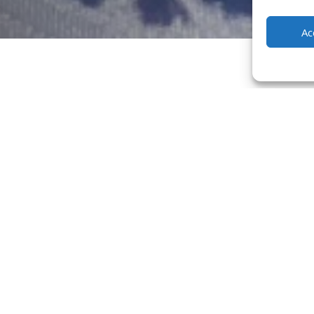
Ac
hans
r autour de moi – Louhans
 il y a plus de deux décennies par un passionné de la gastronomie, 