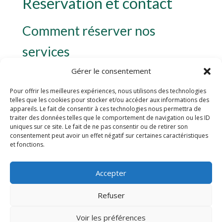
Réservation et contact
Comment réserver nos
services
Gérer le consentement
Pour réserver nos services de traiteur à domicile à
Cuiseaux, il vous suffit de nous contacter par
Pour offrir les meilleures expériences, nous utilisons des technologies
téléphone ou par email. Notre équipe dédiée se fera un
telles que les cookies pour stocker et/ou accéder aux informations des
plaisir de discuter avec vous de vos besoins et de vos
appareils. Le fait de consentir à ces technologies nous permettra de
préférences culinaires. Nous prendrons le temps de
traiter des données telles que le comportement de navigation ou les ID
uniques sur ce site. Le fait de ne pas consentir ou de retirer son
comprendre vos attentes afin de créer un menu
consentement peut avoir un effet négatif sur certaines caractéristiques
personnalisé qui saura ravir vos convives.
et fonctions.
Nos coordonnées
Accepter
Pour toute demande de réservation ou pour obtenir
Refuser
plus d’informations sur nos services, vous pouvez nous
joindre aux coordonnées suivantes :
Voir les préférences