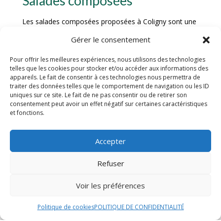
Salades composées
Les salades composées proposées à Coligny sont une
véritable explosion de saveurs et de couleurs. Fraîches
Gérer le consentement
et généreuses, elles sont préparées avec des
ingrédients de qualité soigneusement sélectionnés.
Pour offrir les meilleures expériences, nous utilisons des technologies
Que vous soyez adepte de salades légères aux
telles que les cookies pour stocker et/ou accéder aux informations des
appareils. Le fait de consentir à ces technologies nous permettra de
crudités croquantes ou plutôt friand de mélanges
traiter des données telles que le comportement de navigation ou les ID
gourmands avec des protéines et des féculents, vous
uniques sur ce site. Le fait de ne pas consentir ou de retirer son
trouverez forcément votre bonheur parmi notre large
consentement peut avoir un effet négatif sur certaines caractéristiques
choix de salades composées.
et fonctions.
Sandwichs variés
Accepter
Les sandwichs proposés à Coligny sont de véritables
Refuser
créations gourmandes. Du classique jambon-beurre
revisité aux recettes plus originales et exotiques, il y en
Voir les préférences
a pour tous les goûts. Préparés avec des pains frais et
croustillants, garnis de produits de qualité et de sauces
Politique de cookies
POLITIQUE DE CONFIDENTIALITÉ
maison, nos sandwichs sauront satisfaire toutes vos