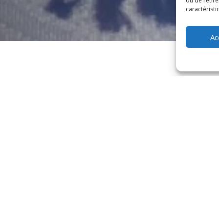
ou de retire
caractéristi
Ac
à Louhans
s à emporter
lée pour les personnes actives ou pressées. En effet, la possibilité 