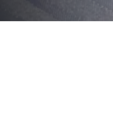
Sommaire
Les avantages des repas à emporter
Les spécialités de Louhans à emporter
Comment commander vos repas à emporter 
Les avantages des repa
Praticité et gain de temps
Les repas à emporter offrent une praticité inéga