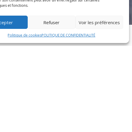
r son consentement peut avoir un effet négatif sur certaines
ques et fonctions.
cepter
Refuser
Voir les préférences
Politique de cookies
POLITIQUE DE CONFIDENTIALITÉ
de commander un repas prêt à déguster et de