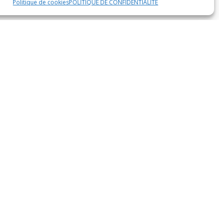
Politique de cookies
POLITIQUE DE CONFIDENTIALITÉ
es savamment dosées. Ce condiment raffiné est
 incontournable des tables festives.
lats. Cuit lentement dans du sucre et du