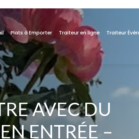
il
Plats à Emporter
Traiteur en ligne
Traiteur Évè
TRE AVEC DU
 EN ENTRÉE –