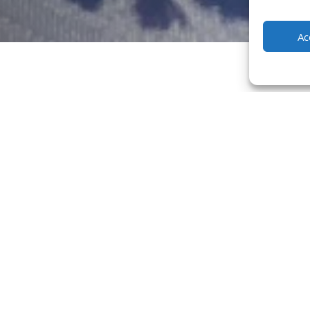
Ac
tionnels
ouce qui marie à la perfection la douceur des figues avec des épices e
festives. Les figues fraîches sont lentement cuites avec du vinaigre, 