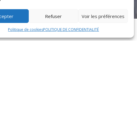
cepter
Refuser
Voir les préférences
Politique de cookies
POLITIQUE DE CONFIDENTIALITÉ
xotiques. Cette recette ancestrale, originaire
du sucre brun, des oignons, des raisins secs et