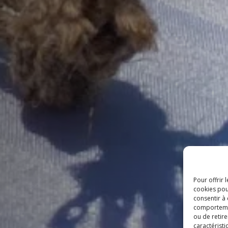
Pour offrir 
cookies pou
consentir à
comportement
ou de retire
caractéristi