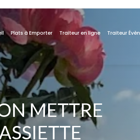
il
Plats à Emporter
Traiteur en ligne
Traiteur Évè
 ON METTRE
ASSIETTE