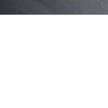
Sommaire
Accompagnements traditionnels
Accompagnements originaux
Accompagnements locaux
Accompagnements tradi
Chutney de figues
Le chutney de figues est une préparation aigre-d
d’Inde, est devenue un incontournable des tables 