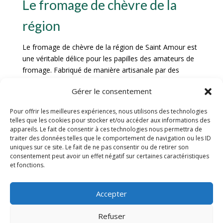
Le fromage de chèvre de la
région
Le fromage de chèvre de la région de Saint Amour est
une véritable délice pour les papilles des amateurs de
fromage. Fabriqué de manière artisanale par des
producteurs locaux passionnés, ce fromage offre une
Gérer le consentement
texture crémeuse et un goût subtil qui reflète le terroir
de la région. Les chèvres élevées en plein air dans les
Pour offrir les meilleures expériences, nous utilisons des technologies
pâturages verdoyants confèrent à ce fromage une
telles que les cookies pour stocker et/ou accéder aux informations des
saveur unique et authentique. Que ce soit dégusté
appareils. Le fait de consentir à ces technologies nous permettra de
seul, accompagné de pain frais ou intégré dans des
traiter des données telles que le comportement de navigation ou les ID
uniques sur ce site. Le fait de ne pas consentir ou de retirer son
recettes culinaires, le fromage de chèvre de la région
consentement peut avoir un effet négatif sur certaines caractéristiques
de Saint Amour est un incontournable pour les
et fonctions.
gourmets en quête de nouvelles saveurs.
Le vin de Saint Amour
Accepter
Refuser
Le vin de Saint Amour est une véritable pépite viticole