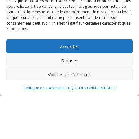
telles que les cookies pour stocker et/ou accéder aux informations des
appareils. Le fait de consentir à ces technologies nous permettra de
cristallisation
traiter des données telles que le comportement de navigation ou les ID
uniques sur ce site. Le fait de ne pas consentir ou de retirer son
consentement peut avoir un effet négatif sur certaines caractéristiques
et fonctions.
Conservation des propriétés
du miel
Accepter
Le processus de cristallisation du miel contribue à la
Refuser
conservation de ses propriétés naturelles et
bénéfiques. En effet, lorsque le miel cristallise, il forme
Voir les préférences
une texture crémeuse qui permet de préserver ses
nutriments essentiels tels que les vitamines, les
Politique de cookies
POLITIQUE DE CONFIDENTIALITÉ
minéraux et les antioxydants. Ainsi, la cristallisation du
miel garantit que ses bienfaits pour la santé restent
intacts sur une plus longue période, offrant aux
consommateurs un produit de qualité supérieure.
Facilite la propagation des