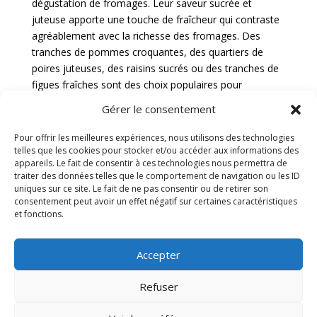
dégustation de fromages. Leur saveur sucrée et
juteuse apporte une touche de fraîcheur qui contraste
agréablement avec la richesse des fromages. Des
tranches de pommes croquantes, des quartiers de
poires juteuses, des raisins sucrés ou des tranches de
figues fraîches sont des choix populaires pour
accompagner une planche de fromages variés.
Gérer le consentement
Fruiits secs
Pour offrir les meilleures expériences, nous utilisons des technologies
telles que les cookies pour stocker et/ou accéder aux informations des
Les fruits secs sont des accompagnements savoureux
appareils. Le fait de consentir à ces technologies nous permettra de
traiter des données telles que le comportement de navigation ou les ID
et texturés qui ajoutent une dimension supplémentaire
uniques sur ce site. Le fait de ne pas consentir ou de retirer son
à la dégustation de fromages. Leur saveur concentrée
consentement peut avoir un effet négatif sur certaines caractéristiques
et leur texture moelleuse ou croquante complètent
et fonctions.
parfaitement la richesse des fromages. Des abricots
secs, des figues séchées, des pruneaux ou des raisins
Accepter
secs sont des options délicieuses pour accompagner
une sélection de fromages. Le contraste entre le
Refuser
fromage crémeux et les fruits secs offre une
expérience gustative équilibrée et délicieuse.