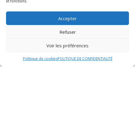
et fonctions.
Les confitures sont des accompagnements sucrés qui
se marient à merveille avec les fromages. Le mariage
Accepter
du sucré et du salé est une combinaison de saveurs
appréciée par de nombreux amateurs de fromages.
Refuser
Que ce soit une confiture de figues, de cerises ou de
coings, leur douceur vient sublimer la dégustation des
Voir les préférences
fromages en apportant une touche de fraîcheur et de
Politique de cookies
POLITIQUE DE CONFIDENTIALITÉ
gourmandise.
Présentation
Lorsqu’il s’agit de présenter un plateau de fromages,
l’esthétique et l’organisation sont des éléments clés
pour impressionner vos convives. La disposition des
fromages sur le plateau doit être soigneusement
pensée pour mettre en valeur chaque variété. Optez
pour une présentation harmonieuse en alternant les
couleurs, les formes et les textures des fromages.