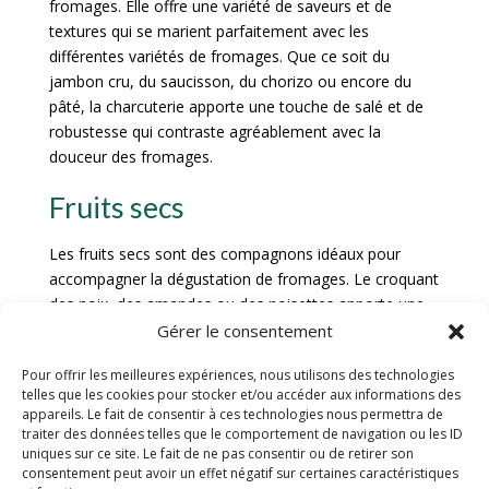
fromages. Elle offre une variété de saveurs et de
textures qui se marient parfaitement avec les
différentes variétés de fromages. Que ce soit du
jambon cru, du saucisson, du chorizo ou encore du
pâté, la charcuterie apporte une touche de salé et de
robustesse qui contraste agréablement avec la
douceur des fromages.
Fruits secs
Les fruits secs sont des compagnons idéaux pour
accompagner la dégustation de fromages. Le croquant
des noix, des amandes ou des noisettes apporte une
texture intéressante qui vient enrichir l’expérience
Gérer le consentement
gustative. Les fruits secs apportent également une
Pour offrir les meilleures expériences, nous utilisons des technologies
note sucrée qui se marie harmonieusement avec la
telles que les cookies pour stocker et/ou accéder aux informations des
richesse des fromages, créant ainsi un équilibre de
appareils. Le fait de consentir à ces technologies nous permettra de
saveurs en bouche.
traiter des données telles que le comportement de navigation ou les ID
uniques sur ce site. Le fait de ne pas consentir ou de retirer son
Confitures
consentement peut avoir un effet négatif sur certaines caractéristiques