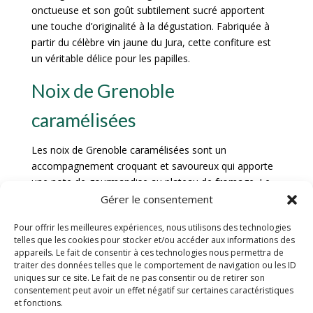
onctueuse et son goût subtilement sucré apportent
une touche d’originalité à la dégustation. Fabriquée à
partir du célèbre vin jaune du Jura, cette confiture est
un véritable délice pour les papilles.
Noix de Grenoble
caramélisées
Les noix de Grenoble caramélisées sont un
accompagnement croquant et savoureux qui apporte
une note de gourmandise au plateau de fromage. Le
mariage entre le croquant des noix, le caramel fondant
Gérer le consentement
et le goût prononcé des fromages locaux crée une
Pour offrir les meilleures expériences, nous utilisons des technologies
explosion de saveurs en bouche. Ces noix sont
telles que les cookies pour stocker et/ou accéder aux informations des
préparées avec soin pour offrir une expérience
appareils. Le fait de consentir à ces technologies nous permettra de
gustative unique.
traiter des données telles que le comportement de navigation ou les ID
uniques sur ce site. Le fait de ne pas consentir ou de retirer son
Graines de courge grillées
consentement peut avoir un effet négatif sur certaines caractéristiques
et fonctions.