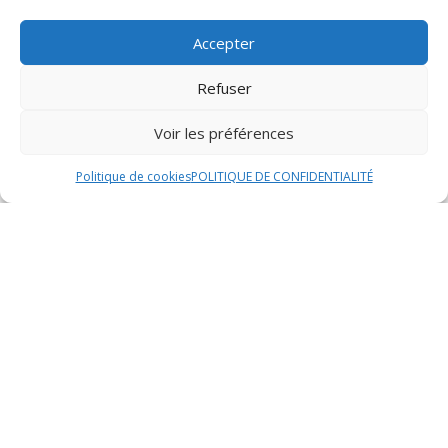
Les graines de courge grillées sont un
accompagnement original et sain qui apporte une
Accepter
touche de croustillant au plateau de fromage. Riches
en nutriments et en saveurs, ces graines sont grillées à
Refuser
la perfection pour révéler toute leur croquant et leur
arôme. Leur goût subtil de courge se marie
Voir les préférences
harmonieusement avec les fromages locaux, offrant
Politique de cookies
POLITIQUE DE CONFIDENTIALITÉ
une expérience gustative équilibrée et délicieuse.
Présentation du plateau
de fromage
Choix des fromages
La sélection des fromages pour composer un plateau
est une étape cruciale. Il est recommandé d’opter pour
une variété de fromages afin de satisfaire les goûts de
chacun. Vous pouvez inclure des fromages à pâte