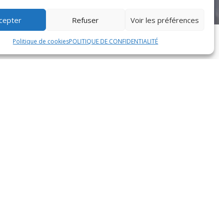
cepter
Refuser
Voir les préférences
Politique de cookies
POLITIQUE DE CONFIDENTIALITÉ
vrez une sélection variée allant des classiques
 de soupes réconfortantes ou de petites