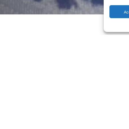
Ac
igny
cieuses entrées préparées avec soin par nos chefs talentueux. Décou
ront ravir vos papilles. Que vous soyez amateur de salades fraîches,