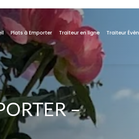
il
Plats à Emporter
Traiteur en ligne
Traiteur Évè
PORTER –