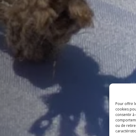
Pour offrir 
cookies pou
consentir à
comportement
ou de retire
caractéristi