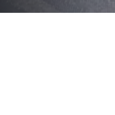
Sommaire
Menu à emporter – Coligny
Comment commander
Informations pratiques
Menu à emporter – Col
Entrées
Commencez votre repas à emporter avec nos déli
incontournables aux créations originales qui sau