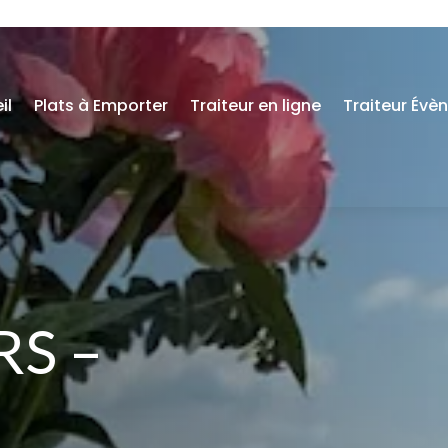
il
Plats à Emporter
Traiteur en ligne
Traiteur Évè
RS –