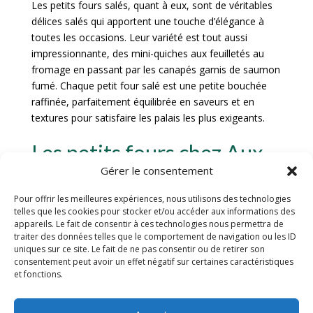
Les petits fours salés, quant à eux, sont de véritables
délices salés qui apportent une touche d’élégance à
toutes les occasions. Leur variété est tout aussi
impressionnante, des mini-quiches aux feuilletés au
fromage en passant par les canapés garnis de saumon
fumé. Chaque petit four salé est une petite bouchée
raffinée, parfaitement équilibrée en saveurs et en
textures pour satisfaire les palais les plus exigeants.
Les petits fours chez Aux
Gérer le consentement
Délices d’Elise
Pour offrir les meilleures expériences, nous utilisons des technologies
telles que les cookies pour stocker et/ou accéder aux informations des
La pâtisserie Aux Délices d’Elise, située au cœur de
appareils. Le fait de consentir à ces technologies nous permettra de
Bourg en Bresse, est réputée pour ses délicieux petits
traiter des données telles que le comportement de navigation ou les ID
uniques sur ce site. Le fait de ne pas consentir ou de retirer son
fours qui ravissent les papilles des habitants et des
consentement peut avoir un effet négatif sur certaines caractéristiques
visiteurs de la région. Fondée il y a plus de deux
et fonctions.
décennies par Elise, une passionnée de pâtisserie,
cette boutique artisanale propose une large variété de