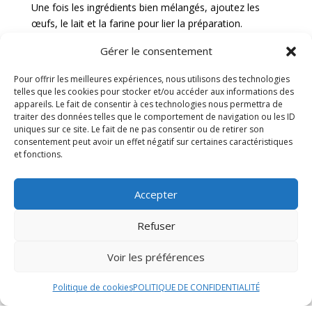
Une fois les ingrédients bien mélangés, ajoutez les
œufs, le lait et la farine pour lier la préparation.
Assurez-vous que la texture soit homogène et que
Gérer le consentement
tous les ingrédients soient bien incorporés. Préchauffez
votre four à la température recommandée.
Pour offrir les meilleures expériences, nous utilisons des technologies
telles que les cookies pour stocker et/ou accéder aux informations des
Abaissez la pâte brisée et tapissez un moule à pâté.
appareils. Le fait de consentir à ces technologies nous permettra de
Versez la préparation à base de viande dans le moule
traiter des données telles que le comportement de navigation ou les ID
et recouvrez-la avec une autre abaisse de pâte brisée.
uniques sur ce site. Le fait de ne pas consentir ou de retirer son
consentement peut avoir un effet négatif sur certaines caractéristiques
Soudez les bords des deux abaisses de pâte en les
et fonctions.
pressant délicatement. Faites des entailles sur le
dessus pour permettre à la vapeur de s’échapper
pendant la cuisson.
Accepter
Enfournez le pâté de campagne de Coligny et laissez-le
Refuser
cuire jusqu’à ce qu’il soit doré et croustillant. Une fois
cuit, sortez-le du four et laissez-le refroidir avant de le
Voir les préférences
démouler. Dégustez ce délice campagnard en tranches
accompagné de cornichons, de moutarde et d’une
Politique de cookies
POLITIQUE DE CONFIDENTIALITÉ
salade verte pour une expérience gustative