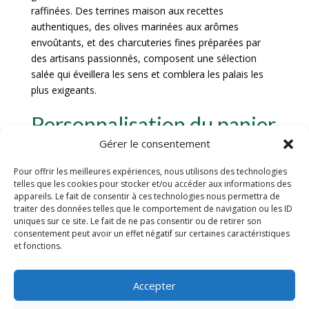
raffinées. Des terrines maison aux recettes
authentiques, des olives marinées aux arômes
envoûtants, et des charcuteries fines préparées par
des artisans passionnés, composent une sélection
salée qui éveillera les sens et comblera les palais les
plus exigeants.
Personnalisation du panier
Gérer le consentement
Ajout d’une bouteille de vin
Pour offrir les meilleures expériences, nous utilisons des technologies
telles que les cookies pour stocker et/ou accéder aux informations des
Lorsque vous souhaitez personnaliser votre panier
appareils. Le fait de consentir à ces technologies nous permettra de
gourmand, l’ajout d’une bouteille de vin peut être une
traiter des données telles que le comportement de navigation ou les ID
uniques sur ce site. Le fait de ne pas consentir ou de retirer son
excellente option pour compléter l’expérience
consentement peut avoir un effet négatif sur certaines caractéristiques
gastronomique. Optez pour un vin rouge corsé pour
et fonctions.
accompagner des fromages affinés ou un vin blanc sec
pour sublimer des produits de la mer. La sélection
Accepter
d’une bouteille de vin de qualité ajoutera une touche
d’élégance et de raffinement à votre panier.