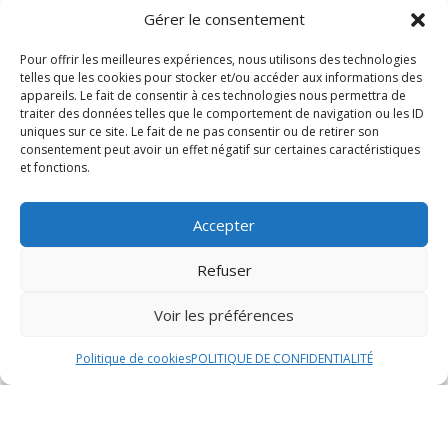
fruits de mer qui composeront votre plat, opter pour
Gérer le consentement
une version végétarienne ou encore ajouter des épices
spécifiques pour relever le goût selon vos goûts. De
Pour offrir les meilleures expériences, nous utilisons des technologies
plus, il est également possible de demander des
telles que les cookies pour stocker et/ou accéder aux informations des
appareils. Le fait de consentir à ces technologies nous permettra de
ajustements pour les personnes ayant des restrictions
traiter des données telles que le comportement de navigation ou les ID
alimentaires, afin de garantir une expérience culinaire
uniques sur ce site. Le fait de ne pas consentir ou de retirer son
sur mesure.
consentement peut avoir un effet négatif sur certaines caractéristiques
et fonctions.
Retrait et livraison
Accepter
Points de retrait à Bourg en
Refuser
Bresse
Voir les préférences
Vous avez la possibilité de récupérer votre délicieuse
paëlla à emporter à Bourg en Bresse dans plusieurs
Politique de cookies
POLITIQUE DE CONFIDENTIALITÉ
points de retrait stratégiquement situés pour votre
commodité. Que vous soyez au cœur de la ville ou en
périphérie, vous trouverez un point de retrait proche de