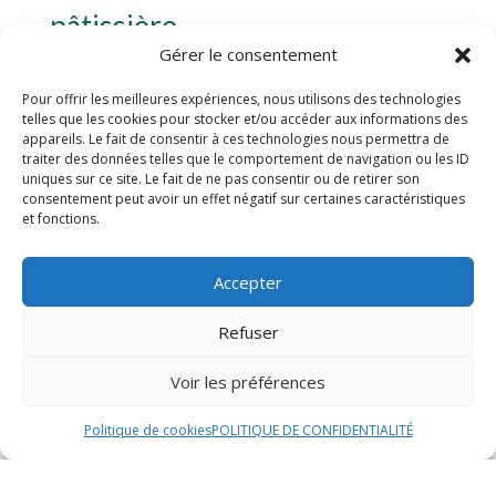
pâtissière
Gérer le consentement
La crème pâtissière est une étape essentielle dans la
réalisation d’un number cake. Pour la préparer, faites
Pour offrir les meilleures expériences, nous utilisons des technologies
telles que les cookies pour stocker et/ou accéder aux informations des
chauffer le lait dans une casserole avec une gousse de
appareils. Le fait de consentir à ces technologies nous permettra de
vanille fendue en deux. Pendant ce temps, fouettez les
traiter des données telles que le comportement de navigation ou les ID
jaunes d’œufs avec le sucre jusqu’à ce que le mélange
uniques sur ce site. Le fait de ne pas consentir ou de retirer son
consentement peut avoir un effet négatif sur certaines caractéristiques
blanchisse. Ajoutez la maïzena et mélangez bien.
et fonctions.
Versez ensuite le lait chaud sur ce mélange tout en
remuant. Reversez le tout dans la casserole et faites
épaissir à feu doux en remuant constamment. Une fois
Accepter
la crème épaissie, retirez-la du feu et laissez-la
refroidir.
Refuser
Montage du number cake
Voir les préférences
Le montage du number cake est une étape créative et
Politique de cookies
POLITIQUE DE CONFIDENTIALITÉ
amusante. Commencez par abaisser la pâte sablée sur
un plan de travail fariné et découpez-la en forme de