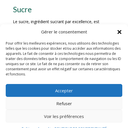
Sucre
Le sucre, ingrédient sucrant par excellence, est
indispensable pour donner au nougat de Coligny sa
Gérer le consentement
douceur incomparable. Sa cristallisation contrôlée et sa
fusion avec le miel et les blancs d’œufs permettent
Pour offrir les meilleures expériences, nous utilisons des technologies
d’obtenir une texture à la fois ferme et fondante. Le
telles que les cookies pour stocker et/ou accéder aux informations des
appareils. Le fait de consentir à ces technologies nous permettra de
sucre est dosé avec précision pour équilibrer les
traiter des données telles que le comportement de navigation ou les ID
saveurs et garantir une dégustation pleine de
uniques sur ce site. Le fait de ne pas consentir ou de retirer son
gourmandise.
consentement peut avoir un effet négatif sur certaines caractéristiques
et fonctions.
Préparation traditionnelle
Accepter
Torréfaction des amandes
Refuser
La première étape cruciale dans la préparation du
Voir les préférences
nougat de Coligny est la torréfaction des amandes.
Pour cela, il est essentiel de sélectionner des amandes