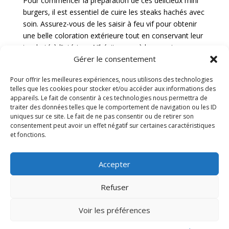
Pour commencer la préparation de ces délicieux mini
burgers, il est essentiel de cuire les steaks hachés avec
soin. Assurez-vous de les saisir à feu vif pour obtenir
une belle coloration extérieure tout en conservant leur
tendreté à l’intérieur. N’hésitez pas à les assaisonner
Gérer le consentement
avec des épices de votre choix pour relever leur saveur.
Préparer les pains burger
Pour offrir les meilleures expériences, nous utilisons des technologies
telles que les cookies pour stocker et/ou accéder aux informations des
appareils. Le fait de consentir à ces technologies nous permettra de
La préparation des pains burger est une étape cruciale
traiter des données telles que le comportement de navigation ou les ID
pour garantir une expérience gustative optimale. Veillez
uniques sur ce site. Le fait de ne pas consentir ou de retirer son
consentement peut avoir un effet négatif sur certaines caractéristiques
à les toaster légèrement pour apporter croustillant et
et fonctions.
chaleur à vos mini burgers. Vous pouvez également les
badigeonner d’un peu de beurre à l’ail pour une touche
d’arôme supplémentaire.
Accepter
Assembler les mini burgers
Refuser
Une fois les steaks hachés cuits et les pains burger
Voir les préférences
prêts, il est temps d’assembler vos mini burgers avec