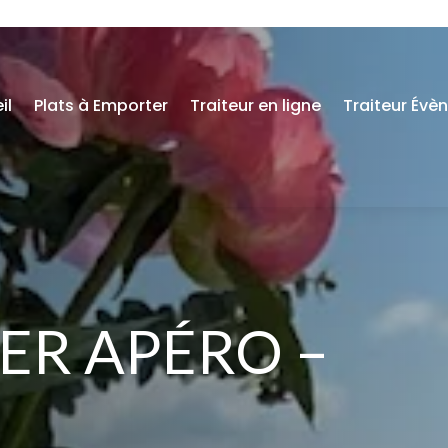
il
Plats à Emporter
Traiteur en ligne
Traiteur Évè
ER APÉRO –