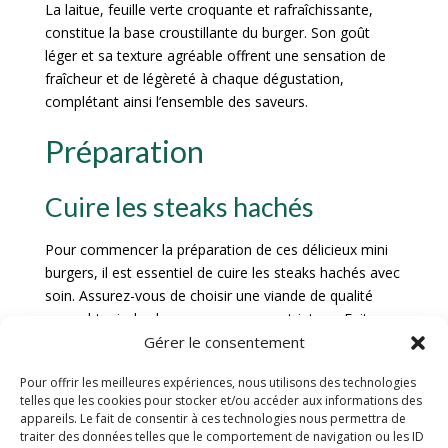
La laitue, feuille verte croquante et rafraîchissante,
constitue la base croustillante du burger. Son goût
léger et sa texture agréable offrent une sensation de
fraîcheur et de légèreté à chaque dégustation,
complétant ainsi l’ensemble des saveurs.
Préparation
Cuire les steaks hachés
Pour commencer la préparation de ces délicieux mini
burgers, il est essentiel de cuire les steaks hachés avec
soin. Assurez-vous de choisir une viande de qualité
pour obtenir des burgers savoureux et juteux. Faites
chauffer une poêle à feu moyen et déposez les steaks
Gérer le consentement
hachés. Laissez-les cuire pendant quelques minutes de
Pour offrir les meilleures expériences, nous utilisons des technologies
chaque côté jusqu’à ce qu’ils soient parfaitement grillés
telles que les cookies pour stocker et/ou accéder aux informations des
à l’extérieur et tendres à l’intérieur. Veillez à ne pas trop
appareils. Le fait de consentir à ces technologies nous permettra de
les cuire pour conserver toute leur saveur.
traiter des données telles que le comportement de navigation ou les ID