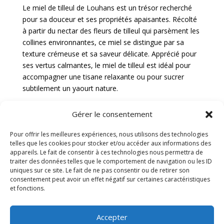
Le miel de tilleul de Louhans est un trésor recherché
pour sa douceur et ses propriétés apaisantes. Récolté
à partir du nectar des fleurs de tilleul qui parsèment les
collines environnantes, ce miel se distingue par sa
texture crémeuse et sa saveur délicate. Apprécié pour
ses vertus calmantes, le miel de tilleul est idéal pour
accompagner une tisane relaxante ou pour sucrer
subtilement un yaourt nature.
Miel de sapin
Gérer le consentement
Le miel de sapin de Louhans est une véritable
Pour offrir les meilleures expériences, nous utilisons des technologies
telles que les cookies pour stocker et/ou accéder aux informations des
invitation à la découverte de la forêt. Récolté à partir
appareils. Le fait de consentir à ces technologies nous permettra de
du nectar des fleurs de sapin qui peuplent les bois
traiter des données telles que le comportement de navigation ou les ID
environnants, ce miel se distingue par sa couleur
uniques sur ce site. Le fait de ne pas consentir ou de retirer son
ambrée et son goût boisé. Doté de propriétés
consentement peut avoir un effet négatif sur certaines caractéristiques
et fonctions.
antiseptiques naturelles, le miel de sapin est apprécié
pour ses bienfaits pour la santé. Sa saveur intense en
fait un allié de choix pour accompagner des plats salés
Accepter