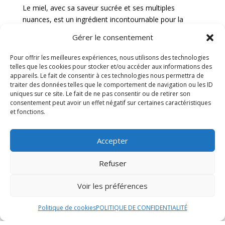
Le miel, avec sa saveur sucrée et ses multiples
nuances, est un ingrédient incontournable pour la
réalisation de délicieuses recettes sucrées. Que ce soit
Gérer le consentement
pour sucrer un yaourt nature, agrémenter un dessert
aux fruits ou confectionner des pâtisseries
Pour offrir les meilleures expériences, nous utilisons des technologies
gourmandes, le miel apporte une touche de douceur et
telles que les cookies pour stocker et/ou accéder aux informations des
appareils. Le fait de consentir à ces technologies nous permettra de
de subtilité à chaque bouchée. Les recettes sucrées à
traiter des données telles que le comportement de navigation ou les ID
base de miel offrent une palette de possibilités infinies,
uniques sur ce site. Le fait de ne pas consentir ou de retirer son
allant des classiques comme le pain d’épices ou les
consentement peut avoir un effet négatif sur certaines caractéristiques
madeleines au miel, aux créations plus originales telles
et fonctions.
que des glaces au miel et aux noix ou des tartelettes
au miel et aux agrumes.
Accepter
Recettes salées à base de miel
Refuser
Le miel n’est pas seulement réservé aux desserts, il se
Voir les préférences
marie également à merveille avec des plats salés pour
apporter une touche sucrée et savoureuse. Les
Politique de cookies
POLITIQUE DE CONFIDENTIALITÉ
recettes salées à base de miel sont nombreuses et