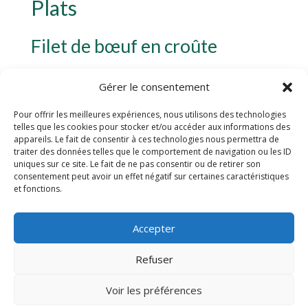
Plats
Filet de bœuf en croûte
Le filet de bœuf en croûte est un plat emblématique de
Gérer le consentement
la cuisine française. Cette recette allie la tendreté du
filet de bœuf à la croustillante de la pâte feuilletée qui
Pour offrir les meilleures expériences, nous utilisons des technologies
l’enveloppe. La viande est généralement préalablement
telles que les cookies pour stocker et/ou accéder aux informations des
saisie pour conserver tout son jus et sa saveur. Les
appareils. Le fait de consentir à ces technologies nous permettra de
traiter des données telles que le comportement de navigation ou les ID
herbes aromatiques et les épices utilisées pour
uniques sur ce site. Le fait de ne pas consentir ou de retirer son
assaisonner le filet de bœuf apportent une explosion
consentement peut avoir un effet négatif sur certaines caractéristiques
de saveurs en bouche.
et fonctions.
Risotto aux fruits de mer
Accepter
Le risotto aux fruits de mer est un plat raffiné et délicat
Refuser
qui marie à la perfection la crémosité du riz Arborio
avec la fraîcheur des fruits de mer. Les crevettes,
Voir les préférences
moules, calmars et autres fruits de mer sont sautés