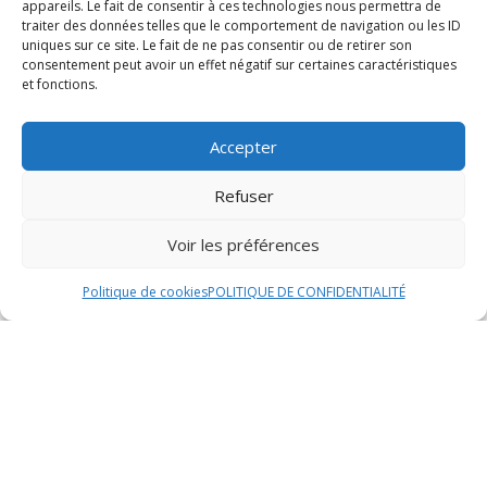
appareils. Le fait de consentir à ces technologies nous permettra de
coordonnées de contact.
traiter des données telles que le comportement de navigation ou les ID
uniques sur ce site. Le fait de ne pas consentir ou de retirer son
Réservation par téléphone
consentement peut avoir un effet négatif sur certaines caractéristiques
et fonctions.
Si vous préférez réserver par téléphone, veuillez
appeler le restaurant aux horaires d’ouverture indiqués.
Accepter
Un membre de l’équipe se fera un plaisir de prendre
votre réservation et de répondre à toutes vos
Refuser
questions concernant le menu de la Saint-Valentin.
Voir les préférences
Confirmation de la réservation
Politique de cookies
POLITIQUE DE CONFIDENTIALITÉ
Une fois votre réservation effectuée, n’oubliez pas de
demander une confirmation par e-mail ou par
téléphone. Cela vous permettra de vous assurer que
votre table est bien réservée pour le jour de la Saint-
Valentin et d’éviter tout malentendu.
Informations pratiques