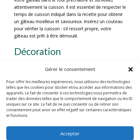
attentivement la cuisson. Il est essentiel de respecter le
temps de cuisson indiqué dans la recette pour obtenir
un gâteau moelleux et savoureux. Insérez un couteau
pour vérifier la cuisson : s’il ressort propre, votre
gâteau est prêt à être démoulé.
Décoration
Choix des fleurs
Gérer le consentement
Lorsqu’il s’agit de choisir les fleurs pour la décoration
Pour offrir les meilleures expériences, nous utilisons des technologies
telles que les cookies pour stocker et/ou accéder aux informations des
d’un gâteau de mariage, il est essentiel de tenir compte
appareils. Le fait de consentir à ces technologies nous permettra de
du thème de l’événement, des couleurs de la
traiter des données telles que le comportement de navigation ou les ID
cérémonie et de la saison. Les fleurs fraîches telles que
uniques sur ce site. Le fait de ne pas consentir ou de retirer son
consentement peut avoir un effet négatif sur certaines caractéristiques
les roses, les pivoines, les orchidées ou les hortensias
et fonctions.
peuvent apporter une touche d’élégance et de
fraîcheur à votre gâteau. Il est recommandé de
sélectionner des fleurs non toxiques et comestibles
Accepter
pour éviter tout risque pour la santé des convives.