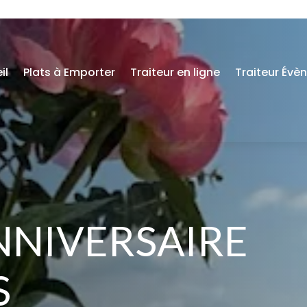
il
Plats à Emporter
Traiteur en ligne
Traiteur Évè
NNIVERSAIRE
S