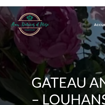
Accue
GATEAU A
– LOUHAN