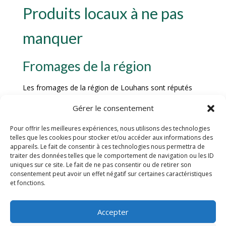
Produits locaux à ne pas
manquer
Fromages de la région
Les fromages de la région de Louhans sont réputés
pour leur qualité exceptionnelle et leur saveur unique.
Gérer le consentement
Des fromages affinés avec soin par des artisans
passionnés, offrant une palette de goûts allant du plus
Pour offrir les meilleures expériences, nous utilisons des technologies
doux au plus corsé. Parmi les incontournables, on
telles que les cookies pour stocker et/ou accéder aux informations des
retrouve le délicieux Comté au lait cru, le crémeux
appareils. Le fait de consentir à ces technologies nous permettra de
traiter des données telles que le comportement de navigation ou les ID
Brillat-Savarin, et le fameux Bleu de Bresse, véritables
uniques sur ce site. Le fait de ne pas consentir ou de retirer son
joyaux du terroir.
consentement peut avoir un effet négatif sur certaines caractéristiques
et fonctions.
Charcuterie artisanale
Accepter
La charcuterie artisanale de Louhans est un véritable
délice pour les papilles. Élaborée selon des recettes