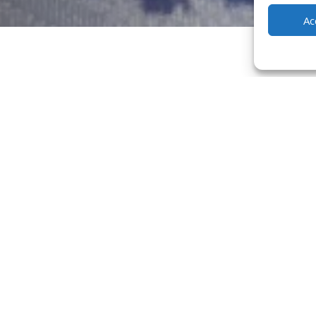
Ac
 Cuiseaux
és pour leur qualité exceptionnelle et leur saveur unique. Parmi les 
caves traditionnelles de la région. Sa texture fondante et son goût fr