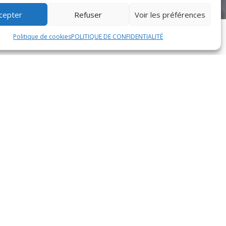
cepter
Refuser
Voir les préférences
Politique de cookies
POLITIQUE DE CONFIDENTIALITÉ
incontournables, on retrouve le délicieux Comté,
uité en font un produit phare apprécié des