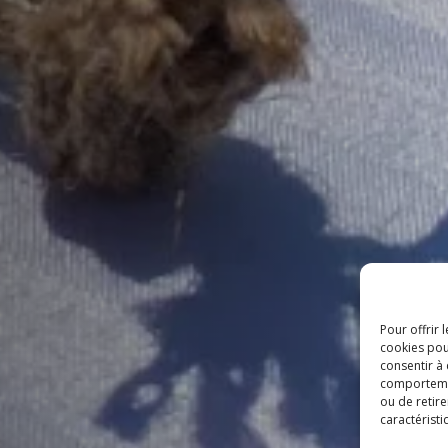
Pour offrir 
cookies pou
consentir à
comportement
ou de retire
caractéristi