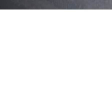
Sommaire
Les produits locaux de Cuiseaux
Dégustation des spécialités de Cuiseaux
Les artisans et producteurs de Cuiseaux
Les produits locaux de
Les fromages de la région
Les fromages de la région de Cuiseaux sont réput
un fromage à pâte pressée cuite, affiné dans les 
amateurs de fromages.