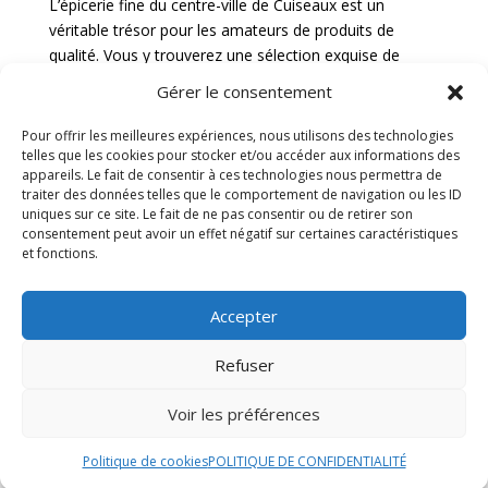
L’épicerie fine du centre-ville de Cuiseaux est un
véritable trésor pour les amateurs de produits de
qualité. Vous y trouverez une sélection exquise de
produits locaux et internationaux, soigneusement
Gérer le consentement
choisis pour satisfaire les palais les plus exigeants. Des
épices rares aux huiles d’olive de première pression, en
Pour offrir les meilleures expériences, nous utilisons des technologies
passant par les confitures artisanales et les chocolats
telles que les cookies pour stocker et/ou accéder aux informations des
appareils. Le fait de consentir à ces technologies nous permettra de
fins, chaque produit est un véritable délice pour les
traiter des données telles que le comportement de navigation ou les ID
sens.
uniques sur ce site. Le fait de ne pas consentir ou de retirer son
consentement peut avoir un effet négatif sur certaines caractéristiques
Marché hebdomadaire
et fonctions.
Le marché hebdomadaire de Cuiseaux est un rendez-
Accepter
vous incontournable pour les habitants et les visiteurs
en quête de produits frais et de qualité. Chaque
Refuser
semaine, les étals colorés débordent de fruits et
légumes de saison, de fromages locaux, de charcuterie
Voir les préférences
artisanale et de fleurs fraîches. L’ambiance animée et
conviviale du marché ajoute une touche de charme à
Politique de cookies
POLITIQUE DE CONFIDENTIALITÉ
l’expérience d’achat, permettant aux clients de