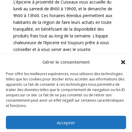
L’épicerie à proximité de Cuiseaux vous accueille du
lundi au samedi de 8h00 à 19h00, et le dimanche de
9h00 à 13h00. Ces horaires étendus permettent aux
habitants de la région de faire leurs achats en toute
tranquillité, en bénéficiant de la disponibilité des
produits frais tout au long de la semaine. L’équipe
chaleureuse de l’épicerie est toujours prête à vous
conseiller et à vous servir avec le sourire.
Services proposés
Gérer le consentement
Pour offrir les meilleures expériences, nous utilisons des technologies
En plus de proposer des produits locaux de qualité,
telles que les cookies pour stocker et/ou accéder aux informations des
l’épicerie à proximité de Cuiseaux offre divers services
appareils. Le fait de consentir à ces technologies nous permettra de
pour faciliter la vie de sa clientèle. Un service de
traiter des données telles que le comportement de navigation ou les ID
uniques sur ce site. Le fait de ne pas consentir ou de retirer son
livraison à domicile est disponible pour ceux qui
consentement peut avoir un effet négatif sur certaines caractéristiques
préfèrent recevoir leurs courses directement chez eux.
et fonctions.
De plus, l’épicerie propose un service de préparation de
paniers gourmands sur mesure, idéaux pour offrir en
Accepter
cadeau ou pour se faire plaisir lors d’occasions
spéciales. Enfin, un espace café convivial permet aux