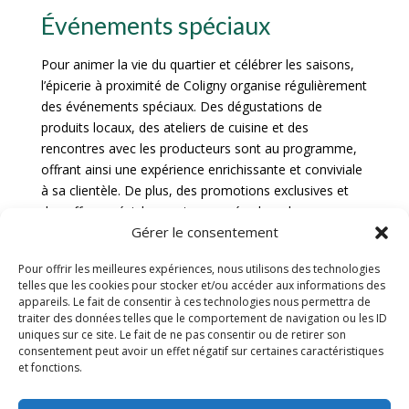
Événements spéciaux
Pour animer la vie du quartier et célébrer les saisons,
l’épicerie à proximité de Coligny organise régulièrement
des événements spéciaux. Des dégustations de
produits locaux, des ateliers de cuisine et des
rencontres avec les producteurs sont au programme,
offrant ainsi une expérience enrichissante et conviviale
à sa clientèle. De plus, des promotions exclusives et
des offres spéciales sont proposées lors de ces
Gérer le consentement
événements, permettant aux habitants de découvrir de
nouveaux produits et de soutenir les artisans locaux.
Pour offrir les meilleures expériences, nous utilisons des technologies
telles que les cookies pour stocker et/ou accéder aux informations des
Comment s’y rendre
appareils. Le fait de consentir à ces technologies nous permettra de
traiter des données telles que le comportement de navigation ou les ID
uniques sur ce site. Le fait de ne pas consentir ou de retirer son
Pour vous rendre à notre épicerie à proximité de
consentement peut avoir un effet négatif sur certaines caractéristiques
Coligny, plusieurs options s’offrent à vous. Si vous
et fonctions.
préférez utiliser les transports en commun, vous
pouvez emprunter le bus ligne 23 qui dessert