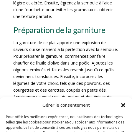
légère et aérée. Ensuite, égrenez la semoule à l’aide
d’une fourchette pour éviter les grumeaux et obtenir
une texture parfaite.
Préparation de la garniture
La garniture de ce plat apporte une explosion de
saveurs qui se marient à la perfection avec la semoule.
Pour préparer la garniture, commencez par faire
chauffer de l’huile d’olive dans une poêle. Ajoutez les
oignons émincés et faites-les revenir jusqu’à ce qu’ils
deviennent translucides. Ensuite, incorporez les
légumes de votre choix, tels que des poivrons, des
courgettes et des carottes, coupés en petits dés.
Assaisonnez avec du sel, du poivre et des épices de
votre choix pour relever les saveurs. Laissez mijoter à
Gérer le consentement
feu doux jusqu’à ce que les légumes soient tendres et
Pour offrir les meilleures expériences, nous utilisons des technologies
légèrement caramélisés.
telles que les cookies pour stocker et/ou accéder aux informations des
appareils. Le fait de consentir à ces technologies nous permettra de
Arrête toi ici.