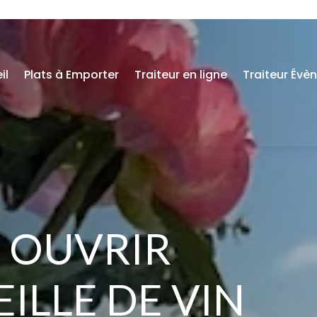
il
Plats à Emporter
Traiteur en ligne
Traiteur Évè
 OUVRIR
ILLE DE VIN