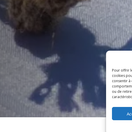
Pour offrir 
cookies pou
consentir à
comportement
ou de retire
caractéristi
Ac