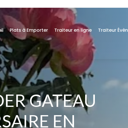
il
Plats à Emporter
Traiteur en ligne
Traiteur Évè
ER GATEAU
SAIRE EN