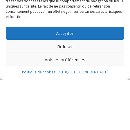
traiter des données telles que le comportement de navigation ou les ID
À Cuiseaux, berceau de la bière artisanale, les
uniques sur ce site. Le fait de ne pas consentir ou de retirer son
consentement peut avoir un effet négatif sur certaines caractéristiques
brasseries locales perpétuent un savoir-faire ancestral.
et fonctions.
Chaque brasserie a sa propre identité et propose des
bières aux arômes variés, allant des blondes légères
aux brunes corsées. Les brasseurs de Cuiseaux
Accepter
mettent un point d’honneur à sélectionner des
ingrédients de qualité, tels que le malt et le houblon,
Refuser
pour créer des breuvages d’exception.
Voir les préférences
Dégustation de la bière
Politique de cookies
POLITIQUE DE CONFIDENTIALITÉ
française
Conseils pour apprécier une
bière française
Lors de la dégustation d’une bière française, il est
essentiel de prendre le temps d’observer sa robe, sa