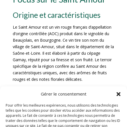
Origine et caractéristiques
Le Saint Amour est un vin rouge français d’appellation
d’origine contrôlée (AOC) produit dans le vignoble du
Beaujolais, en Bourgogne. Ce vin tire son nom du
village de Saint-Amour, situé dans le département de la
Saône-et-Loire. Il est élaboré à partir du cépage
Gamay, réputé pour sa finesse et son fruité. Le terroir
spécifique de la région confère au Saint Amour des
caractéristiques uniques, avec des arômes de fruits
rouges et des notes florales délicates.
Accords mets et vins
Gérer le consentement
Le Saint Amour est un vin polyvalent qui s’accorde
Pour offrir les meilleures expériences, nous utilisons des technologies
telles que les cookies pour stocker et/ou accéder aux informations des
parfaitement avec de nombreux plats. Sa fraîcheur et
appareils. Le fait de consentir à ces technologies nous permettra de
sa légèreté en font un compagnon idéal pour les
traiter des données telles que le comportement de navigation ou les ID
apéritifs dinatoires. Il se marie particulièrement bien
uniques sur ce site. Le fait de ne pas consentir ou de retirer son