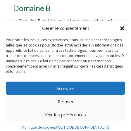
Domaine B
Le Domaine B, niché dans un terroir d’exception, est
reconnu pour la qualité remarquable de ses vins Saint
Gérer le consentement
Amour. Les vignes bénéficient d’une exposition idéale
Pour offrir les meilleures expériences, nous utilisons des technologies
et d’un climat propice à l’épanouissement des cépages,
telles que les cookies pour stocker et/ou accéder aux informations des
ce qui se reflète dans la richesse et la complexité des
appareils. Le fait de consentir à ces technologies nous permettra de
vins produits. Les cuvées du Domaine B se distinguent
traiter des données telles que le comportement de navigation ou les ID
par leur caractère unique, alliant finesse, structure et
uniques sur ce site. Le fait de ne pas consentir ou de retirer son
consentement peut avoir un effet négatif sur certaines caractéristiques
longueur en bouche, pour le plus grand plaisir des
et fonctions.
amateurs de grands crus.
Domaine C
Accepter
Le Domaine C, véritable joyau de la région, est réputé
Refuser
pour ses vins Saint Amour d’exception, qui incarnent à
la perfection l’essence du terroir et le savoir-faire
Voir les préférences
artisanal. Chaque bouteille est le fruit d’un travail
méticuleux et d’une passion inébranlable pour la
Politique de cookies
POLITIQUE DE CONFIDENTIALITÉ